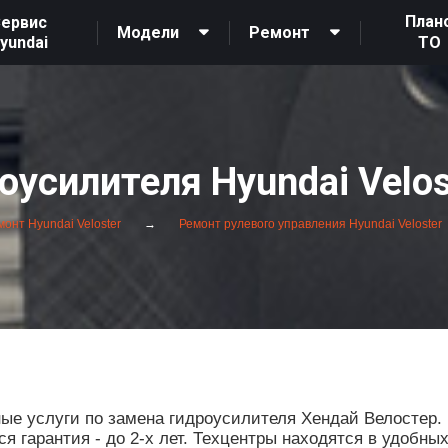
План
ервис
Модели
Ремонт
yundai
ТО
оусилителя Hyundai Velos
онт Hyundai Veloster
Ремонт рулевого управления Hyundai Veloster
е услуги по замена гидроусилителя Хендай Велостер. 
 гарантия - до 2-х лет. Техцентры находятся в удобны