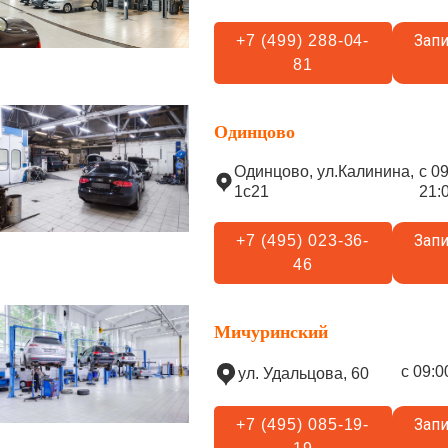
Запи
+7 (499) 288-04-
81
Одинцово
Одинцово, ул.Калинина,
с 0
1с21
21:
Запи
+7 (495) 023-36-
46
Мичуринский
с 09:0
ул. Удальцова, 60
Запи
+7 (495) 085-19-