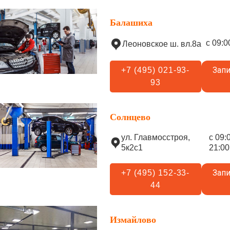
Балашиха
с 09:0
Леоновское ш. вл.8а
Запи
+7 (495) 021-93-
93
Солнцево
ул. Главмосстроя,
с 09:
5к2с1
21:00
Запи
+7 (495) 152-33-
44
Измайлово