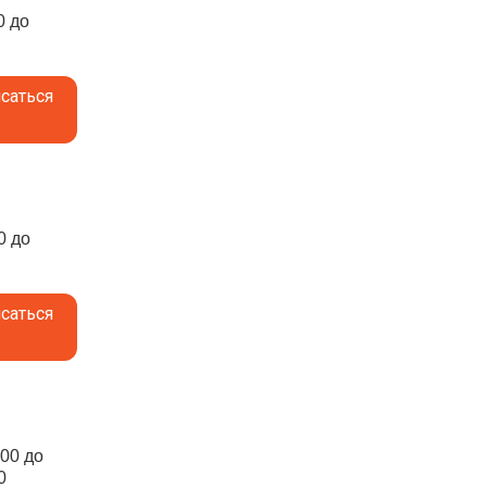
0 до
саться
0 до
саться
:00 до
0