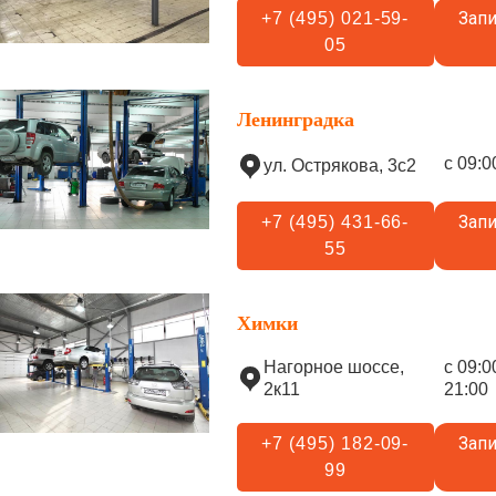
Запи
+7 (495) 021-59-
05
Ленинградка
с 09:0
ул. Острякова, 3с2
Запи
+7 (495) 431-66-
55
Химки
Нагорное шоссе,
с 09:0
2к11
21:00
Запи
+7 (495) 182-09-
99