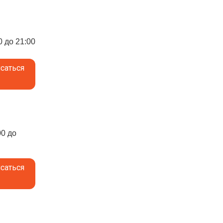
0 до 21:00
саться
00 до
саться