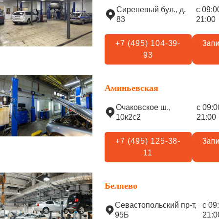
Сиреневый бул., д.
с 09:0
83
21:00
Запи
+7 (495) 104-39-
93
Аминьевская
Очаковское ш.,
с 09:0
10к2с2
21:00
Запи
+7 (495) 125-38-
11
Беляево
Севастопольский пр-т,
с 09
95Б
21:0