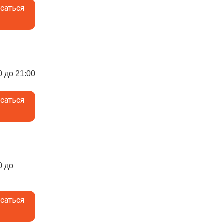
саться
0 до 21:00
саться
0 до
саться