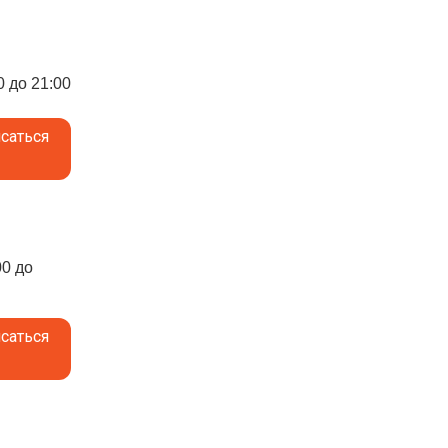
0 до 21:00
саться
00 до
саться