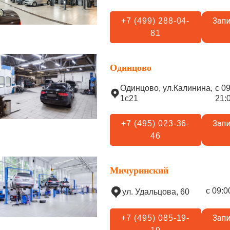
Запи
+7 (499) 288-04-
81
Одинцово
Одинцово, ул.Калинина,
с 0
1с21
21:
Запи
+7 (495) 023-36-
46
Мичуринский
с 09:0
ул. Удальцова, 60
Запи
+7 (495) 085-19-