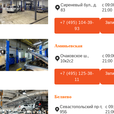
Сиреневый бул., д.
с 09:0
83
21:00
Запи
+7 (495) 104-39-
93
Аминьевская
Очаковское ш.,
с 09:0
10к2с2
21:00
Запи
+7 (495) 125-38-
11
Беляево
Севастопольский пр-т,
с 09
95Б
21:0