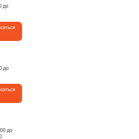
0 до
саться
0 до
саться
:00 до
0