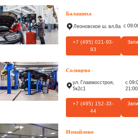
Балашиха
с 09:0
Леоновское ш. вл.8а
Запи
+7 (495) 021-93-
93
Солнцево
ул. Главмосстроя,
с 09:
5к2с1
21:00
Запи
+7 (495) 152-33-
44
Измайлово