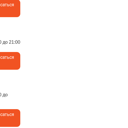
саться
0 до 21:00
саться
0 до
саться