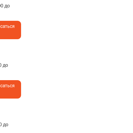
00 до
саться
0 до
саться
0 до