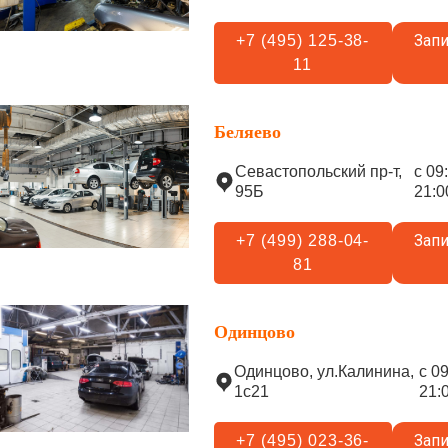
Запи
+7 (495) 125-38-
11
Беляево
Севастопольский пр-т,
с 09
95Б
21:0
Запи
+7 (499) 288-04-
81
Одинцово
Одинцово, ул.Калинина,
с 0
1с21
21:
Запи
+7 (495) 023-36-