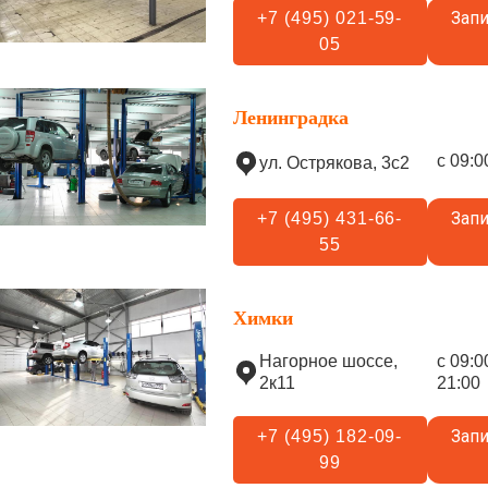
Запи
+7 (495) 021-59-
05
Ленинградка
с 09:0
ул. Острякова, 3с2
Запи
+7 (495) 431-66-
55
Химки
Нагорное шоссе,
с 09:0
2к11
21:00
Запи
+7 (495) 182-09-
99