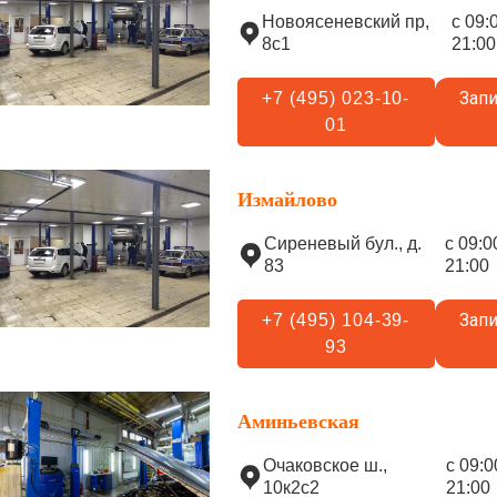
Новоясеневский пр,
с 09:
8с1
21:00
Запи
+7 (495) 023-10-
01
Измайлово
Сиреневый бул., д.
с 09:0
83
21:00
Запи
+7 (495) 104-39-
93
Аминьевская
Очаковское ш.,
с 09:0
10к2с2
21:00