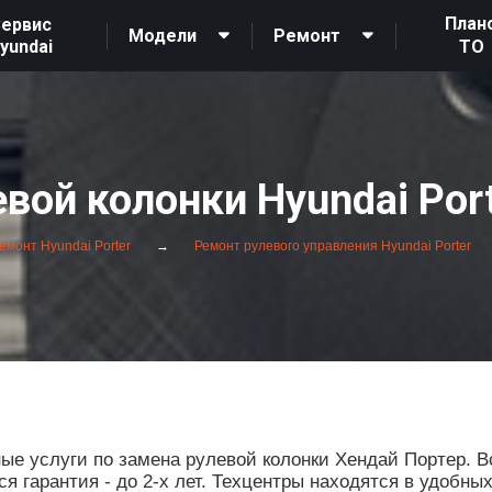
План
ервис
Модели
Ремонт
yundai
ТО
вой колонки Hyundai Por
емонт Hyundai Porter
Ремонт рулевого управления Hyundai Porter
е услуги по замена рулевой колонки Хендай Портер. В
 гарантия - до 2-х лет. Техцентры находятся в удобны