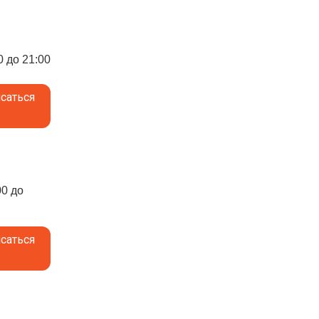
0 до 21:00
саться
00 до
саться