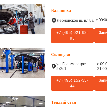
Балашиха
с 09:0
Леоновское ш. вл.8а
Запи
+7 (495) 021-93-
93
Солнцево
ул. Главмосстроя,
с 09:
5к2с1
21:00
Запи
+7 (495) 152-33-
44
Теплый стан