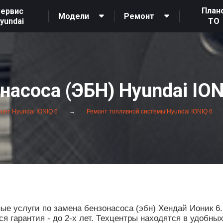
План
ервис
Модели
Ремонт
yundai
ТО
насоса (ЭБН) Hyundai ION
онт Hyundai IONIQ 6
Ремонт топливной системы Hyundai IONIQ 6
 услуги по замена бензонасоса (эбн) Хендай Ионик 6.
 гарантия - до 2-х лет. Техцентры находятся в удобны