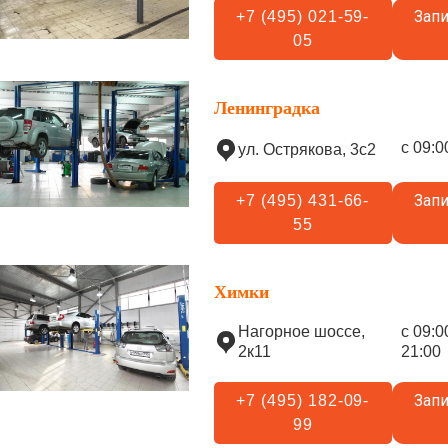
Запи
+7 (495) 021-59-
05
Ленинградка
с 09:0
ул. Острякова, 3с2
Запи
+7 (495) 431-66-
55
Химки
Нагорное шоссе,
с 09:0
2к11
21:00
Запи
+7 (495) 182-09-
99