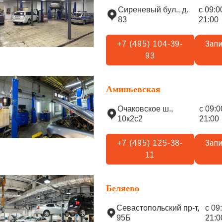
Сиреневый бул., д.
с 09:0
83
21:00
Запи
+7 (495) 104-39-
93
Аминьевская
Очаковское ш.,
с 09:0
10к2с2
21:00
Запи
+7 (495) 125-38-
11
Беляево
Севастопольский пр-т,
с 09
95Б
21:0