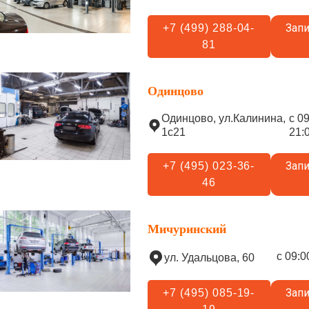
Запи
+7 (499) 288-04-
81
Одинцово
Одинцово, ул.Калинина,
с 0
1с21
21:
Запи
+7 (495) 023-36-
46
Мичуринский
с 09:0
ул. Удальцова, 60
Запи
+7 (495) 085-19-