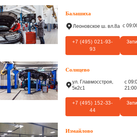
Балашиха
с 09:0
Леоновское ш. вл.8а
Запи
+7 (495) 021-93-
93
Солнцево
ул. Главмосстроя,
с 09:
5к2с1
21:00
Запи
+7 (495) 152-33-
44
Измайлово