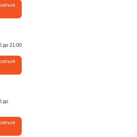
саться
0 до 21:00
саться
0 до
саться