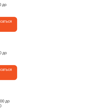
0 до
саться
0 до
саться
:00 до
0