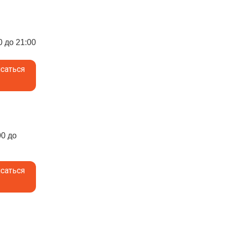
0 до 21:00
саться
00 до
саться