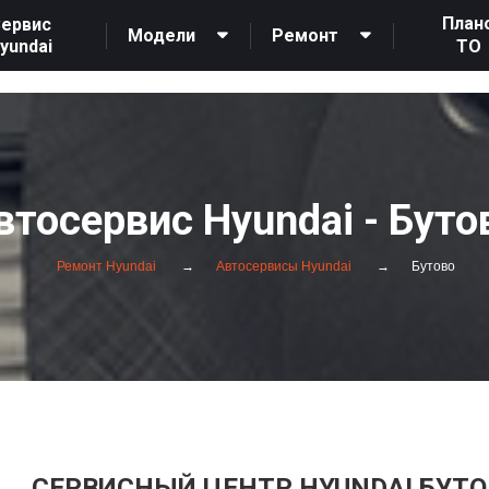
План
ервис
Модели
Ремонт
yundai
ТО
5 26172 26178 26177 26176 467874 467915 468255 467956 513049 468296 5
втосервис Hyundai - Буто
Ремонт Hyundai
Автосервисы Hyundai
Бутово
СЕРВИСНЫЙ ЦЕНТР HYUNDAI БУТО