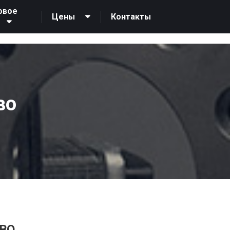
овое
Контакты
Цены
31393
во
ВО