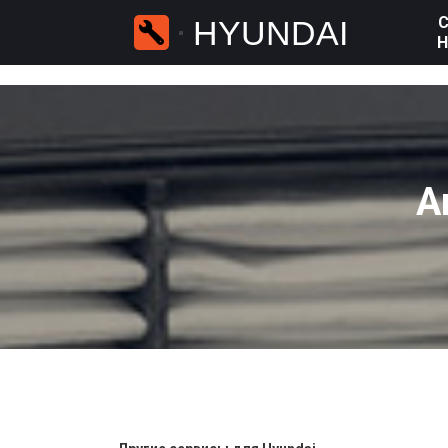
С
HYUNDAI
H
2617
А