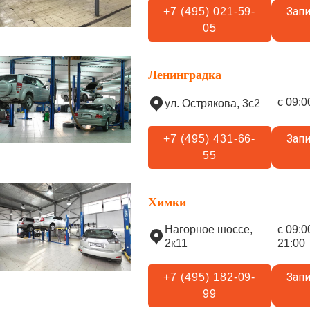
Запи
+7 (495) 021-59-
05
Ленинградка
с 09:0
ул. Острякова, 3с2
Запи
+7 (495) 431-66-
55
Химки
Нагорное шоссе,
с 09:0
2к11
21:00
Запи
+7 (495) 182-09-
99