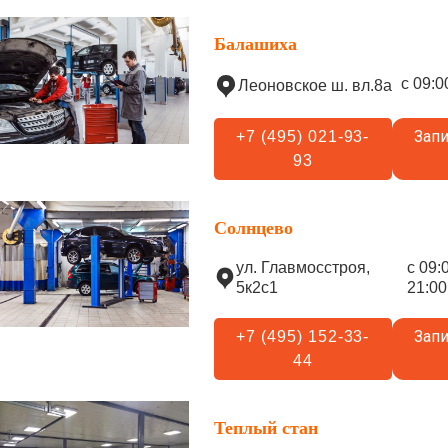
Балашиха
с 09:0
Леоновское ш. вл.8а
Запи
+7 (495) 021-93-
93
Солнцево
ул. Главмосстроя,
с 09:
5к2с1
21:00
Запи
+7 (495) 152-33-
44
Теплый стан