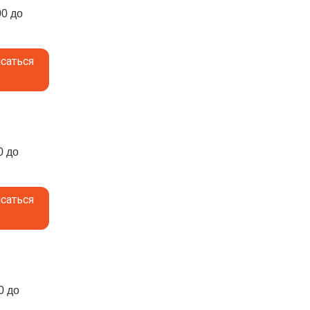
00 до
саться
0 до
саться
0 до