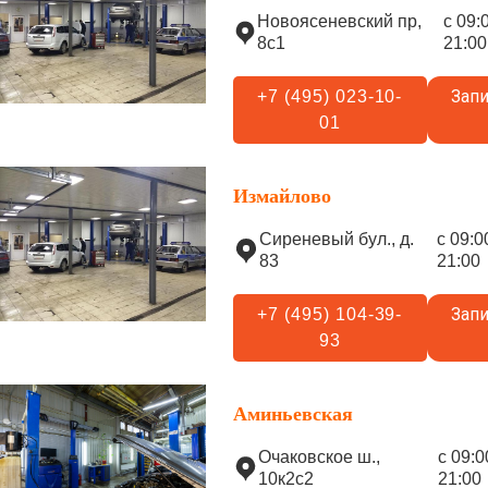
Новоясеневский пр,
с 09:
8с1
21:00
Запи
+7 (495) 023-10-
01
Измайлово
Сиреневый бул., д.
с 09:0
83
21:00
Запи
+7 (495) 104-39-
93
Аминьевская
Очаковское ш.,
с 09:0
10к2с2
21:00