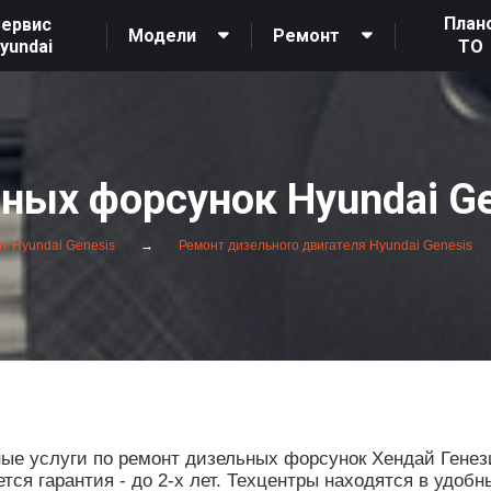
План
ервис
Модели
Ремонт
yundai
ТО
ных форсунок Hyundai Ge
т Hyundai Genesis
Ремонт дизельного двигателя Hyundai Genesis
е услуги по ремонт дизельных форсунок Хендай Генези
ся гарантия - до 2-х лет. Техцентры находятся в удобн