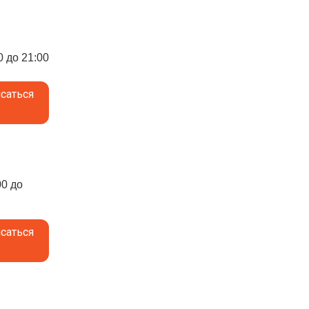
0 до 21:00
саться
00 до
саться