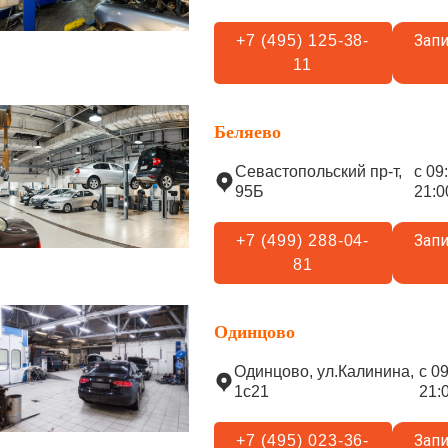
Запи
+7 (495) 125-38-
11
Беляево
Севастопольский пр-т,
с 09
95Б
21:0
Запи
+7 (499) 288-04-
81
Одинцово
Одинцово, ул.Калинина,
с 0
1с21
21:
Запи
+7 (495) 023-36-