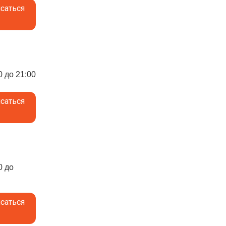
саться
0 до 21:00
саться
0 до
саться